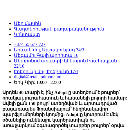
Մեր մասին
Գաղտնիության քաղաքականություն
Կոնտակտ
+374 55 677 727
Երևան մոլ, Արշակունյաց 34/3
Մեգամոլ Գայի պողոտա 16
Մետրոնոմ առևտրի կենտրոն Իսահակյան
22/10
Էրեբունի մոլ, Էրեբունի 17/1
digital@retailandmore.am
Երկ-Կիր: 10:00 - 22:00
Արդեն 40 տարի է, ինչ Adopt-ը ստեղծում է բույրեր՝
որակյալ, յուրահատուկ և հասանելի բոլորի համար:
Ավելի քան 150 բույր՝ ստեղծված և արտադրված
բացառապես Ֆրանսիայում՝ հեղինակավոր
պարֆյումերների կողմից: Adopt-ը կոտրում է մեկ
օծանելիք ունենալու կարծրատիպն ու
առաջարկում օգտագործել տարբեր բույրեր՝ օրվա