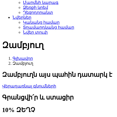
Մարմնի կարագ
Ձեռքի կրեմ
Դեզոդորանտ
Նվերներ
Կանանց համար
Տղամարդկանց համար
Նվեր տուփ
Զամբյուղ
Գլխավոր
Զամբյուղ
Զամբյուղն այս պահին դատարկ է
Վերադառնալ գնումների
Գրանցվի՛ր և ստացիր
10% ԶԵՂՉ