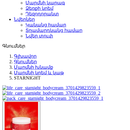
Մարմնի կարագ
Ձեռքի կրեմ
Դեզոդորանտ
Նվերներ
Կանանց համար
Տղամարդկանց համար
Նվեր տուփ
Գնումներ
Գլխավոր
Գնումներ
Մարմնի խնամք
Մարմնի կրեմ և կաթ
STARNIGHT