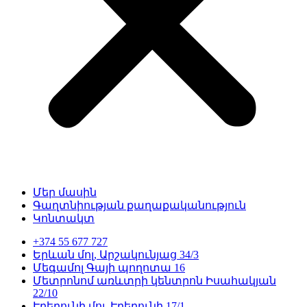
Մեր մասին
Գաղտնիության քաղաքականություն
Կոնտակտ
+374 55 677 727
Երևան մոլ, Արշակունյաց 34/3
Մեգամոլ Գայի պողոտա 16
Մետրոնոմ առևտրի կենտրոն Իսահակյան
22/10
Էրեբունի մոլ, Էրեբունի 17/1