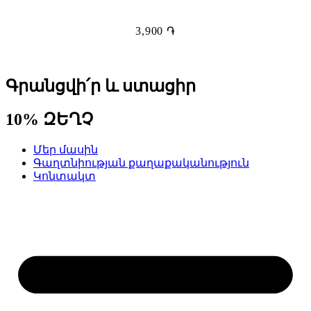
3,900
֏
Գրանցվի՛ր և ստացիր
10% ԶԵՂՉ
Մեր մասին
Գաղտնիության քաղաքականություն
Կոնտակտ