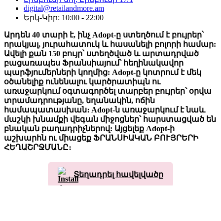
digital@retailandmore.am
Երկ-Կիր: 10:00 - 22:00
Արդեն 40 տարի է, ինչ Adopt-ը ստեղծում է բույրեր՝
որակյալ, յուրահատուկ և հասանելի բոլորի համար:
Ավելի քան 150 բույր՝ ստեղծված և արտադրված
բացառապես Ֆրանսիայում՝ հեղինակավոր
պարֆյումերների կողմից: Adopt-ը կոտրում է մեկ
օծանելիք ունենալու կարծրատիպն ու
առաջարկում օգտագործել տարբեր բույրեր՝ օրվա
տրամադրությանը, եղանակին, ոճին
համապատասխան։ Adopt-ն առաջարկում է նաև
մաշկի խնամքի վեգան միջոցներ՝ հարստացված են
բնական բաղադրիչներով: Այցելեք Adopt-ի
աշխարհն ու միացեք ՖՐԱՆՍԻԱԿԱՆ ԲՈՒՅՐԵՐԻ
ՀԵՂԱՇՐՋՄԱՆԸ։
Տեղադրել հավելվածը
Armenian
English
Armenian