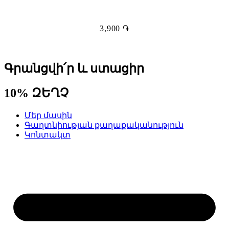
3,900
֏
Գրանցվի՛ր և ստացիր
10% ԶԵՂՉ
Մեր մասին
Գաղտնիության քաղաքականություն
Կոնտակտ