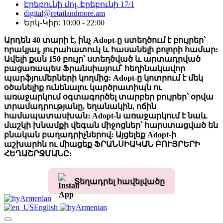
Էրեբունի մոլ, Էրեբունի 17/1
digital@retailandmore.am
Երկ-Կիր: 10:00 - 22:00
Արդեն 40 տարի է, ինչ Adopt-ը ստեղծում է բույրեր՝
որակյալ, յուրահատուկ և հասանելի բոլորի համար:
Ավելի քան 150 բույր՝ ստեղծված և արտադրված
բացառապես Ֆրանսիայում՝ հեղինակավոր
պարֆյումերների կողմից: Adopt-ը կոտրում է մեկ
օծանելիք ունենալու կարծրատիպն ու
առաջարկում օգտագործել տարբեր բույրեր՝ օրվա
տրամադրությանը, եղանակին, ոճին
համապատասխան։ Adopt-ն առաջարկում է նաև
մաշկի խնամքի վեգան միջոցներ՝ հարստացված են
բնական բաղադրիչներով: Այցելեք Adopt-ի
աշխարհն ու միացեք ՖՐԱՆՍԻԱԿԱՆ ԲՈՒՅՐԵՐԻ
ՀԵՂԱՇՐՋՄԱՆԸ։
Տեղադրել հավելվածը
Armenian
English
Armenian