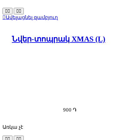
Ավելացնել զամբյուղ
Նվեր-տոպրակ XMAS (L)
900
֏
Առկա չէ