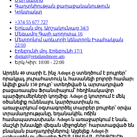
Մեր մասին
Գաղտնիության քաղաքականություն
Կոնտակտ
+374 55 677 727
Երևան մոլ, Արշակունյաց 34/3
Մեգամոլ Գայի պողոտա 16
Մետրոնոմ առևտրի կենտրոն Իսահակյան
22/10
Էրեբունի մոլ, Էրեբունի 17/1
digital@retailandmore.am
Երկ-Կիր: 10:00 - 22:00
Արդեն 40 տարի է, ինչ Adopt-ը ստեղծում է բույրեր՝
որակյալ, յուրահատուկ և հասանելի բոլորի համար:
Ավելի քան 150 բույր՝ ստեղծված և արտադրված
բացառապես Ֆրանսիայում՝ հեղինակավոր
պարֆյումերների կողմից: Adopt-ը կոտրում է մեկ
օծանելիք ունենալու կարծրատիպն ու
առաջարկում օգտագործել տարբեր բույրեր՝ օրվա
տրամադրությանը, եղանակին, ոճին
համապատասխան։ Adopt-ն առաջարկում է նաև
մաշկի խնամքի վեգան միջոցներ՝ հարստացված են
բնական բաղադրիչներով: Այցելեք Adopt-ի
աշխարհն ու միացեք ՖՐԱՆՍԻԱԿԱՆ ԲՈՒՅՐԵՐԻ