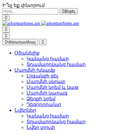
Ի՞նչ եք փնտրում
Ջնջել
Վերադառնալ
Օծանելիք
Կանանց համար
Տղամարդկանց համար
Մարմնի խնամք
Լոգանքի գել
Մարմնի սկրաբ
Մարմնի կրեմ և կաթ
Մարմնի կարագ
Ձեռքի կրեմ
Դեզոդորանտ
Նվերներ
Կանանց համար
Տղամարդկանց համար
Նվեր տուփ