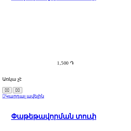
1,500
֏
Առկա չէ
Կարդալ ավելին
Փաթեթավորման տուփ