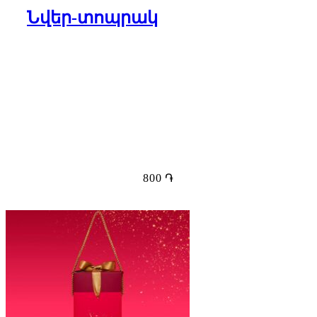
Նվեր-տոպրակ
800
֏