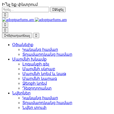
Ի՞նչ եք փնտրում
Ջնջել
Վերադառնալ
Օծանելիք
Կանանց համար
Տղամարդկանց համար
Մարմնի խնամք
Լոգանքի գել
Մարմնի սկրաբ
Մարմնի կրեմ և կաթ
Մարմնի կարագ
Ձեռքի կրեմ
Դեզոդորանտ
Նվերներ
Կանանց համար
Տղամարդկանց համար
Նվեր տուփ