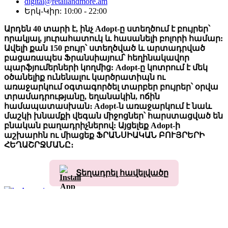
digital@retailandmore.am
Երկ-Կիր: 10:00 - 22:00
Արդեն 40 տարի է, ինչ Adopt-ը ստեղծում է բույրեր՝
որակյալ, յուրահատուկ և հասանելի բոլորի համար:
Ավելի քան 150 բույր՝ ստեղծված և արտադրված
բացառապես Ֆրանսիայում՝ հեղինակավոր
պարֆյումերների կողմից: Adopt-ը կոտրում է մեկ
օծանելիք ունենալու կարծրատիպն ու
առաջարկում օգտագործել տարբեր բույրեր՝ օրվա
տրամադրությանը, եղանակին, ոճին
համապատասխան։ Adopt-ն առաջարկում է նաև
մաշկի խնամքի վեգան միջոցներ՝ հարստացված են
բնական բաղադրիչներով: Այցելեք Adopt-ի
աշխարհն ու միացեք ՖՐԱՆՍԻԱԿԱՆ ԲՈՒՅՐԵՐԻ
ՀԵՂԱՇՐՋՄԱՆԸ։
Տեղադրել հավելվածը
Armenian
English
Armenian