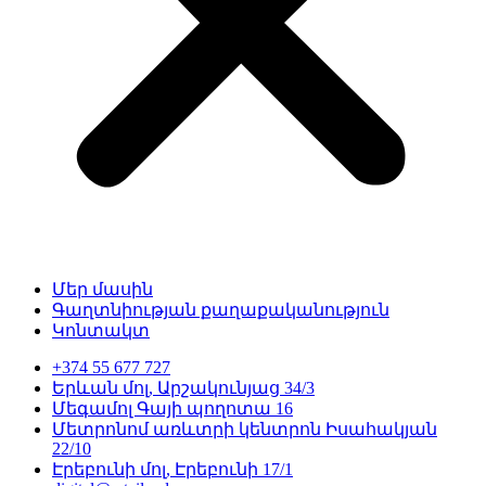
Մեր մասին
Գաղտնիության քաղաքականություն
Կոնտակտ
+374 55 677 727
Երևան մոլ, Արշակունյաց 34/3
Մեգամոլ Գայի պողոտա 16
Մետրոնոմ առևտրի կենտրոն Իսահակյան
22/10
Էրեբունի մոլ, Էրեբունի 17/1