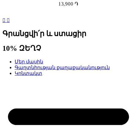
13,900
֏
Գրանցվի՛ր և ստացիր
10% ԶԵՂՉ
Մեր մասին
Գաղտնիության քաղաքականություն
Կոնտակտ