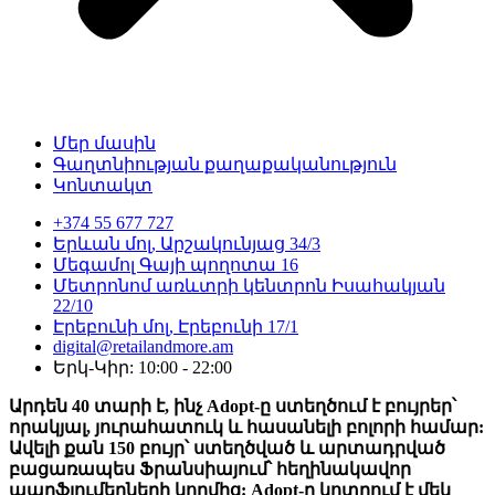
Մեր մասին
Գաղտնիության քաղաքականություն
Կոնտակտ
+374 55 677 727
Երևան մոլ, Արշակունյաց 34/3
Մեգամոլ Գայի պողոտա 16
Մետրոնոմ առևտրի կենտրոն Իսահակյան
22/10
Էրեբունի մոլ, Էրեբունի 17/1
digital@retailandmore.am
Երկ-Կիր: 10:00 - 22:00
Արդեն 40 տարի է, ինչ Adopt-ը ստեղծում է բույրեր՝
որակյալ, յուրահատուկ և հասանելի բոլորի համար:
Ավելի քան 150 բույր՝ ստեղծված և արտադրված
բացառապես Ֆրանսիայում՝ հեղինակավոր
պարֆյումերների կողմից: Adopt-ը կոտրում է մեկ