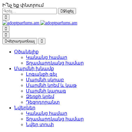
Ի՞նչ եք փնտրում
Ջնջել
Վերադառնալ
Օծանելիք
Կանանց համար
Տղամարդկանց համար
Մարմնի խնամք
Լոգանքի գել
Մարմնի սկրաբ
Մարմնի կրեմ և կաթ
Մարմնի կարագ
Ձեռքի կրեմ
Դեզոդորանտ
Նվերներ
Կանանց համար
Տղամարդկանց համար
Նվեր տուփ