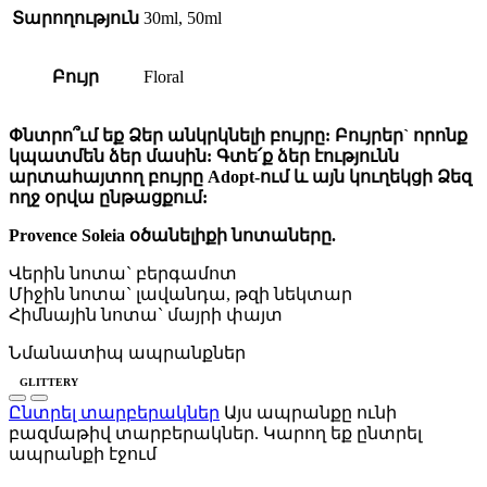
Տարողություն
30ml, 50ml
Բույր
Floral
Փնտրո՞ւմ եք Ձեր անկրկնելի բույրը: Բույրեր` որոնք
կպատմեն ձեր մասին: Գտե՛ք ձեր էությունն
արտահայտող բույրը Adopt-ում և այն կուղեկցի Ձեզ
ողջ օրվա ընթացքում:
Provence Soleia օծանելիքի նոտաները.
Վերին նոտա` բերգամոտ
Միջին նոտա` լավանդա, թզի նեկտար
Հիմնային նոտա` մայրի փայտ
Նմանատիպ ապրանքներ
GLITTERY
Ընտրել տարբերակներ
Այս ապրանքը ունի
բազմաթիվ տարբերակներ. Կարող եք ընտրել
ապրանքի էջում