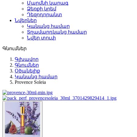
Մարմնի կարագ
Ձեռքի կրեմ
Դեզոդորանտ
Նվերներ
Կանանց համար
Տղամարդկանց համար
Նվեր տուփ
Գնումներ
Գլխավոր
Գնումներ
Օծանելիք
Կանանց համար
Provence Soleia