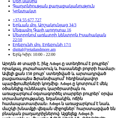
Մեր մասին
Գաղտնիության քաղաքականություն
Կոնտակտ
+374 55 677 727
Երևան մոլ, Արշակունյաց 34/3
Մեգամոլ Գայի պողոտա 16
Մետրոնոմ առևտրի կենտրոն Իսահակյան
22/10
Էրեբունի մոլ, Էրեբունի 17/1
digital@retailandmore.am
Երկ-Կիր: 10:00 - 22:00
Արդեն 40 տարի է, ինչ Adopt-ը ստեղծում է բույրեր՝
որակյալ, յուրահատուկ և հասանելի բոլորի համար:
Ավելի քան 150 բույր՝ ստեղծված և արտադրված
բացառապես Ֆրանսիայում՝ հեղինակավոր
պարֆյումերների կողմից: Adopt-ը կոտրում է մեկ
օծանելիք ունենալու կարծրատիպն ու
առաջարկում օգտագործել տարբեր բույրեր՝ օրվա
տրամադրությանը, եղանակին, ոճին
համապատասխան։ Adopt-ն առաջարկում է նաև
մաշկի խնամքի վեգան միջոցներ՝ հարստացված են
բնական բաղադրիչներով: Այցելեք Adopt-ի