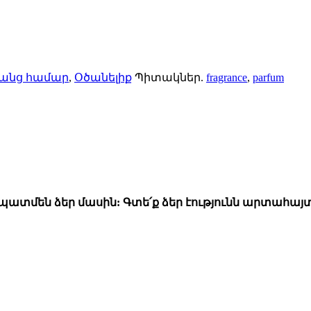
անց համար
,
Օծանելիք
Պիտակներ.
fragrance
,
parfum
 կպատմեն ձեր մասին: Գտե՛ք ձեր էությունն արտահայտո