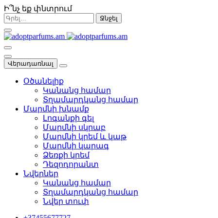
Ի՞նչ եք փնտրում
Ջնջել
Վերադառնալ
Օծանելիք
Կանանց համար
Տղամարդկանց համար
Մարմնի խնամք
Լոգանքի գել
Մարմնի սկրաբ
Մարմնի կրեմ և կաթ
Մարմնի կարագ
Ձեռքի կրեմ
Դեզոդորանտ
Նվերներ
Կանանց համար
Տղամարդկանց համար
Նվեր տուփ
+37455677727