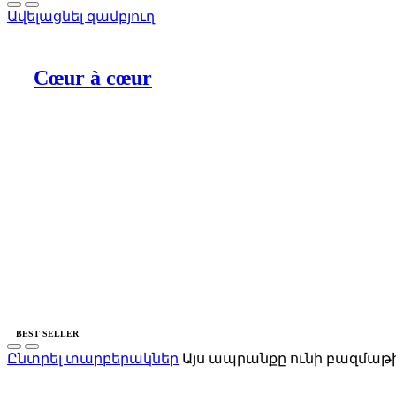
Ավելացնել զամբյուղ
Cœur à cœur
BEST SELLER
Ընտրել տարբերակներ
Այս ապրանքը ունի բազմաթի