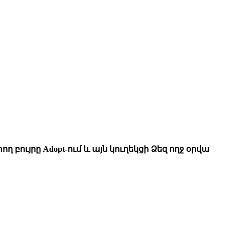
ղ բույրը Adopt-ում և այն կուղեկցի Ձեզ ողջ օրվա