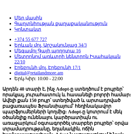
Մեր մասին
Գաղտնիության քաղաքականություն
Կոնտակտ
+374 55 677 727
Երևան մոլ, Արշակունյաց 34/3
Մեգամոլ Գայի պողոտա 16
Մետրոնոմ առևտրի կենտրոն Իսահակյան
22/10
Էրեբունի մոլ, Էրեբունի 17/1
digital@retailandmore.am
Երկ-Կիր: 10:00 - 22:00
Արդեն 40 տարի է, ինչ Adopt-ը ստեղծում է բույրեր՝
որակյալ, յուրահատուկ և հասանելի բոլորի համար:
Ավելի քան 150 բույր՝ ստեղծված և արտադրված
բացառապես Ֆրանսիայում՝ հեղինակավոր
պարֆյումերների կողմից: Adopt-ը կոտրում է մեկ
օծանելիք ունենալու կարծրատիպն ու
առաջարկում օգտագործել տարբեր բույրեր՝ օրվա
տրամադրությանը, եղանակին, ոճին