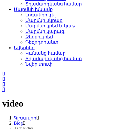
Տղամարդկանց համար
Մարմնի խնամք
Լոգանքի գել
Մարմնի սկրաբ
Մարմնի կրեմ և կաթ
Մարմնի կարագ
Ձեռքի կրեմ
Դեզոդորանտ
Նվերներ
Կանանց համար
Տղամարդկանց համար
Նվեր տուփ
video
Գլխավոր
Blog
Tag: video