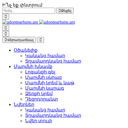
Ի՞նչ եք փնտրում
Ջնջել
Վերադառնալ
Օծանելիք
Կանանց համար
Տղամարդկանց համար
Մարմնի խնամք
Լոգանքի գել
Մարմնի սկրաբ
Մարմնի կրեմ և կաթ
Մարմնի կարագ
Ձեռքի կրեմ
Դեզոդորանտ
Նվերներ
Կանանց համար
Տղամարդկանց համար
Նվեր տուփ