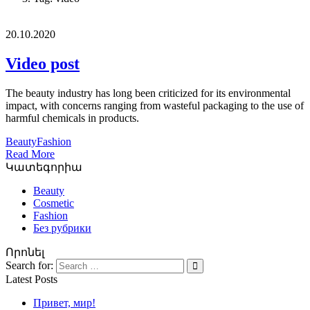
20.10.2020
Video post
The beauty industry has long been criticized for its environmental
impact, with concerns ranging from wasteful packaging to the use of
harmful chemicals in products.
Beauty
Fashion
Read More
Կատեգորիա
Beauty
Cosmetic
Fashion
Без рубрики
Որոնել
Search for:
Latest Posts
Привет, мир!