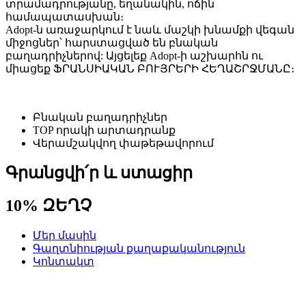
տրամադրությանը, եղանակին, ոճին
համապատասխան։
Adopt-ն առաջարկում է նաև մաշկի խնամքի վեգան
միջոցներ՝ հարստացված են բնական
բաղադրիչներով: Այցելեք Adopt-ի աշխարհն ու
միացեք ՖՐԱՆՍԻԱԿԱՆ ԲՈՒՅՐԵՐԻ ՀԵՂԱՇՐՋՄԱՆԸ։
Բնական բաղադրիչներ
TOP որակի արտադրանք
Վերամշակվող փաթեթավորում
Գրանցվի՛ր և ստացիր
10% ԶԵՂՉ
Մեր մասին
Գաղտնիության քաղաքականություն
Կոնտակտ