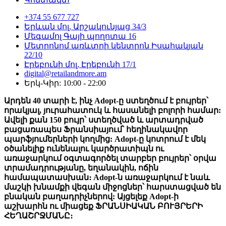
+374 55 677 727
Երևան մոլ, Արշակունյաց 34/3
Մեգամոլ Գայի պողոտա 16
Մետրոնոմ առևտրի կենտրոն Իսահակյան
22/10
Էրեբունի մոլ, Էրեբունի 17/1
digital@retailandmore.am
Երկ-Կիր: 10:00 - 22:00
Արդեն 40 տարի է, ինչ Adopt-ը ստեղծում է բույրեր՝
որակյալ, յուրահատուկ և հասանելի բոլորի համար:
Ավելի քան 150 բույր՝ ստեղծված և արտադրված
բացառապես Ֆրանսիայում՝ հեղինակավոր
պարֆյումերների կողմից: Adopt-ը կոտրում է մեկ
օծանելիք ունենալու կարծրատիպն ու
առաջարկում օգտագործել տարբեր բույրեր՝ օրվա
տրամադրությանը, եղանակին, ոճին
համապատասխան։ Adopt-ն առաջարկում է նաև
մաշկի խնամքի վեգան միջոցներ՝ հարստացված են
բնական բաղադրիչներով: Այցելեք Adopt-ի
աշխարհն ու միացեք ՖՐԱՆՍԻԱԿԱՆ ԲՈՒՅՐԵՐԻ
ՀԵՂԱՇՐՋՄԱՆԸ։