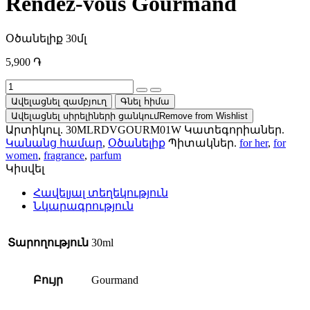
Rendez-vous Gourmand
Օծանելիք 30մլ
5,900
֏
Rendez-
vous
Ավելացնել զամբյուղ
Գնել հիմա
Gourmand
Ավելացնել սիրելիների ցանկում
Remove from Wishlist
quantity
Արտիկուլ.
30MLRDVGOURM01W
Կատեգորիաներ.
Կանանց համար
,
Օծանելիք
Պիտակներ.
for her
,
for
women
,
fragrance
,
parfum
Կիսվել
Հավելյալ տեղեկություն
Նկարագրություն
Տարողություն
30ml
Բույր
Gourmand