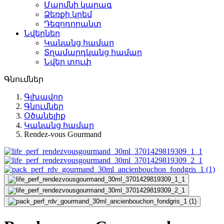
Մարմնի կարագ
Ձեռքի կրեմ
Դեզոդորանտ
Նվերներ
Կանանց համար
Տղամարդկանց համար
Նվեր տուփ
Գնումներ
Գլխավոր
Գնումներ
Օծանելիք
Կանանց համար
Rendez-vous Gourmand