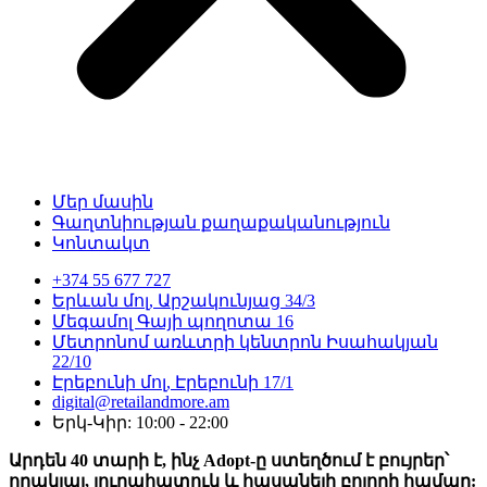
Մեր մասին
Գաղտնիության քաղաքականություն
Կոնտակտ
+374 55 677 727
Երևան մոլ, Արշակունյաց 34/3
Մեգամոլ Գայի պողոտա 16
Մետրոնոմ առևտրի կենտրոն Իսահակյան
22/10
Էրեբունի մոլ, Էրեբունի 17/1
digital@retailandmore.am
Երկ-Կիր: 10:00 - 22:00
Արդեն 40 տարի է, ինչ Adopt-ը ստեղծում է բույրեր՝
որակյալ, յուրահատուկ և հասանելի բոլորի համար: