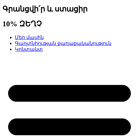
Գրանցվի՛ր և ստացիր
10% ԶԵՂՉ
Մեր մասին
Գաղտնիության քաղաքականություն
Կոնտակտ